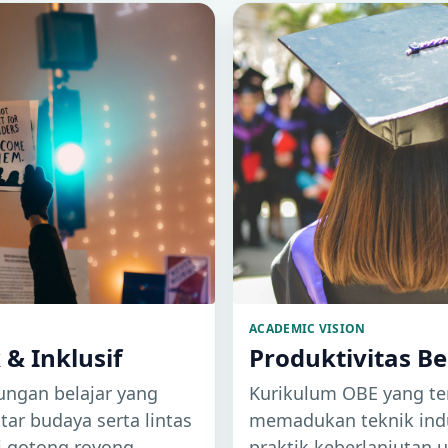
ACADEMIC VISION
k & Inklusif
Produktivitas B
ngan belajar yang
Kurikulum OBE yang te
tar budaya serta lintas
memadukan teknik indu
ai gotong royong
praktik keberlanjutan u