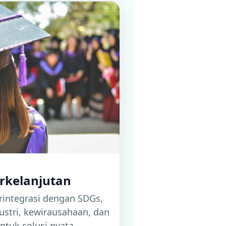
erkelanjutan
rintegrasi dengan SDGs,
stri, kewirausahaan, dan
ntuk solusi nyata.