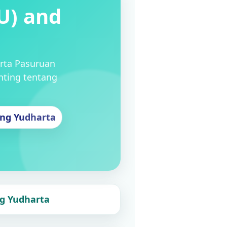
U) and
arta Pasuruan
nting tentang
ing Yudharta
ng Yudharta