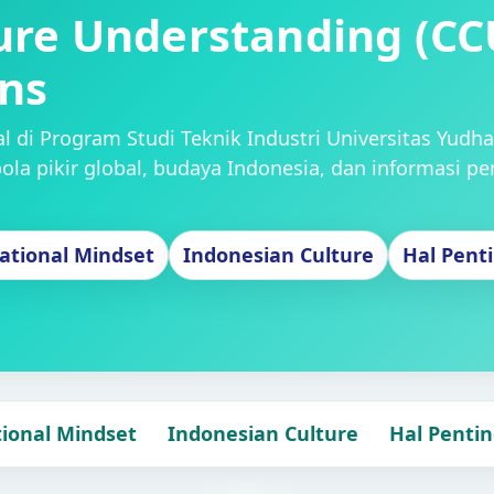
ure Understanding (CC
ons
l di Program Studi Teknik Industri Universitas Yudh
 pikir global, budaya Indonesia, dan informasi pe
ational Mindset
Indonesian Culture
Hal Pent
tional Mindset
Indonesian Culture
Hal Penti