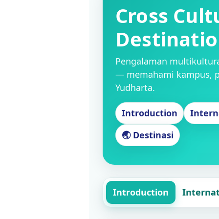
Cross Cult
Destinati
Pengalaman multikultura
— memahami kampus, pola
Yudharta.
Introduction
Intern
🌏 Destinasi
Introduction
Interna